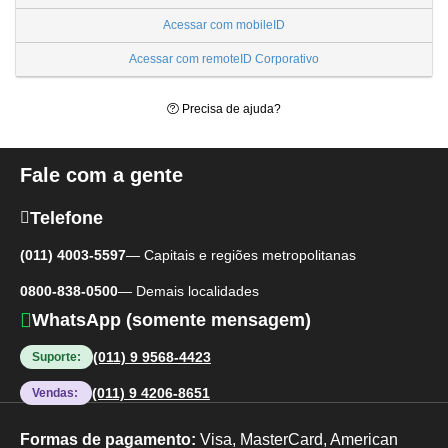
Acessar com
mobileID
Acessar com
remoteID Corporativo
Precisa de ajuda?
Fale com a gente
Telefone
(011) 4003-5597
— Capitais e regiões metropolitanas
0800-838-0500
— Demais localidades
WhatsApp
(somente mensagem)
(011) 9 9568-4423
Suporte:
(011) 9 4206-8651
Vendas:
Formas de pagamento:
Visa, MasterCard, American