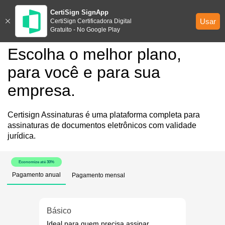
CertiSign SignApp
Usar
CertiSign Certificadora Digital
Gratuito - No Google Play
Escolha o melhor plano,
para você e para sua
empresa.
Certisign Assinaturas é uma plataforma completa para
assinaturas de documentos eletrônicos com validade
jurídica.
Economize até 30%
Pagamento anual
Pagamento mensal
Básico
Ideal para quem precisa assinar